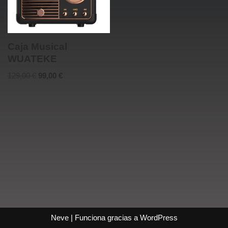
Caja Musical
WUATEKE
129,00
€
99,00
€
Neve
| Funciona gracias a
WordPress